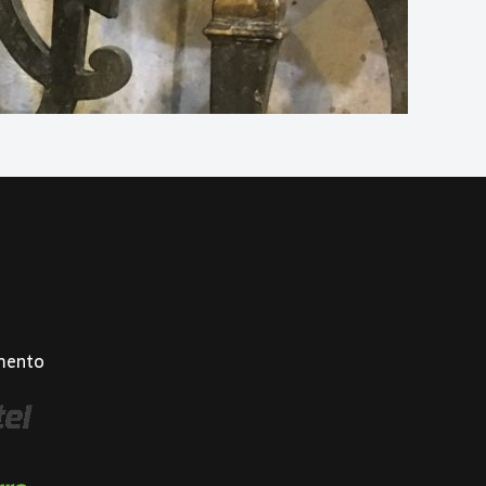
mento