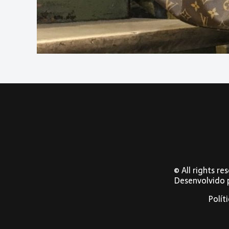
© All rights r
Desenvolvido
Polít