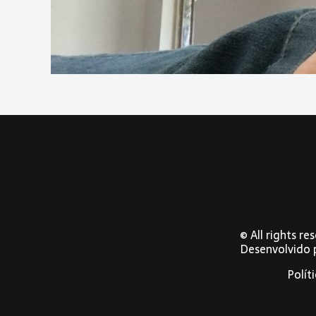
© All rights r
Desenvolvido
Polít