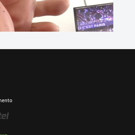
mento