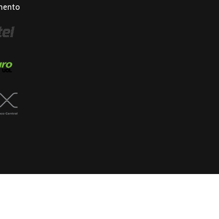
mento