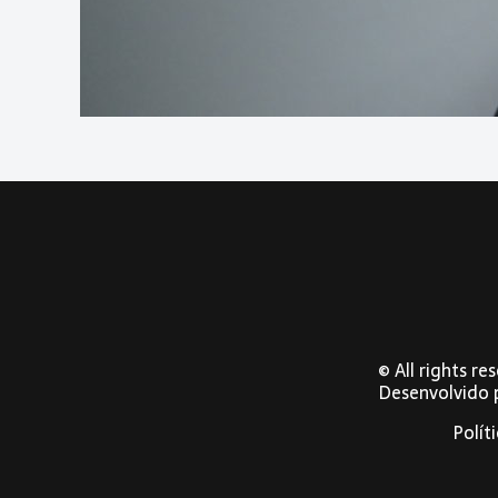
© All rights r
Desenvolvido
Polít