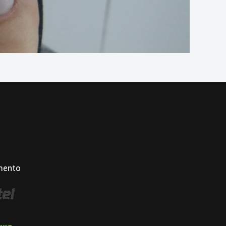
mento