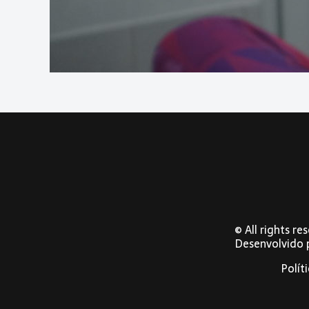
© All rights r
Desenvolvido
Polít