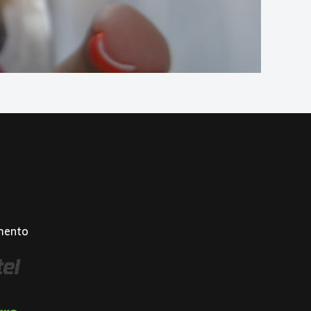
mento