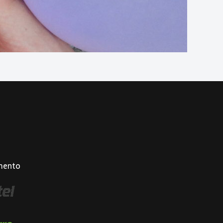
mento