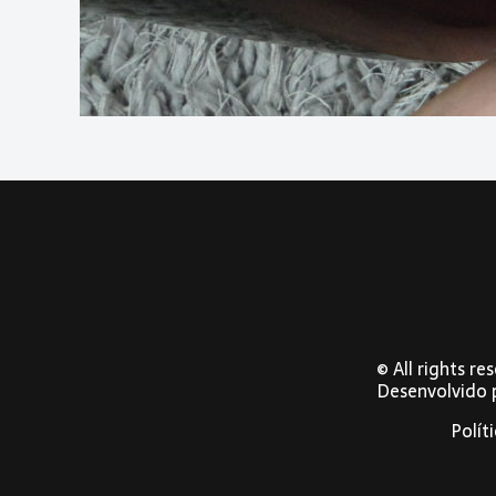
© All rights r
Desenvolvido
Polít