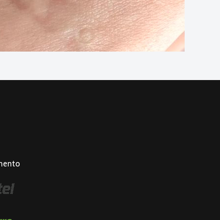
mento