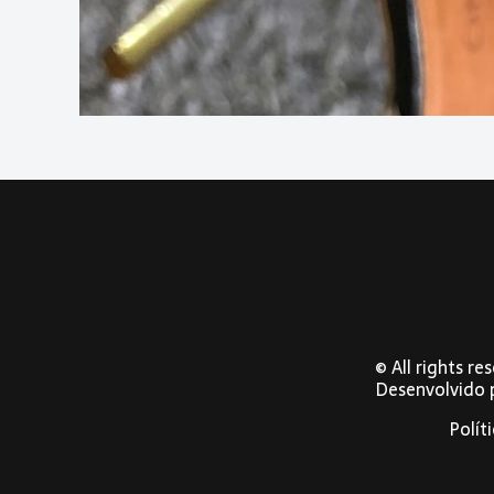
© All rights r
Desenvolvido
Polít