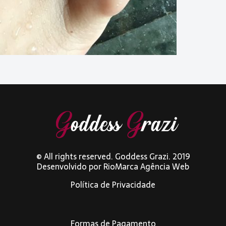
© All rights reserved. Goddess Grazi. 2019
Desenvolvido por
RioMarca Agência Web
Política de Privacidade
Formas de Pagamento