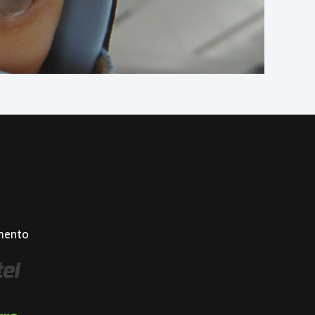
mento