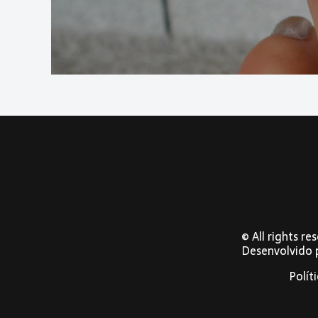
© All rights r
Desenvolvido
Polít