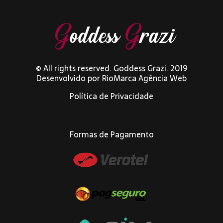
© All rights reserved. Goddess Grazi. 2019
Desenvolvido por
RioMarca Agência Web
Política de Privacidade
Formas de Pagamento