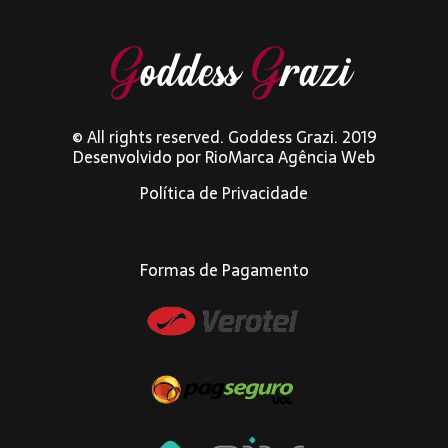
© All rights reserved. Goddess Grazi. 2019
Desenvolvido por
RioMarca Agência Web
Política de Privacidade
Formas de Pagamento