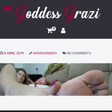
0
8 ABRIL 2019
ADADGODDESS
NO COMMENTS