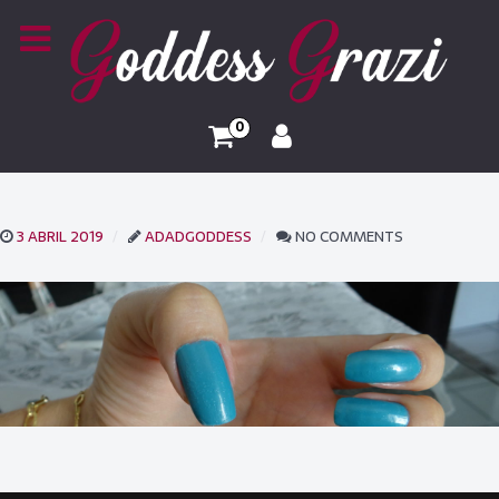
0
3 ABRIL 2019
ADADGODDESS
NO COMMENTS