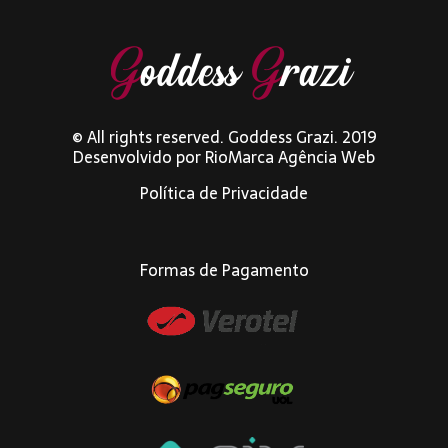
© All rights reserved. Goddess Grazi. 2019
Desenvolvido por
RioMarca Agência Web
Política de Privacidade
Formas de Pagamento