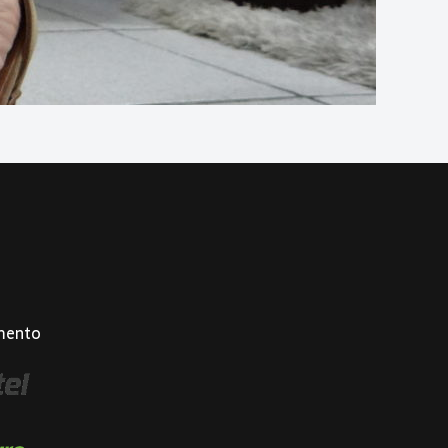
mento