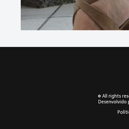
© All rights r
Desenvolvido
Polít