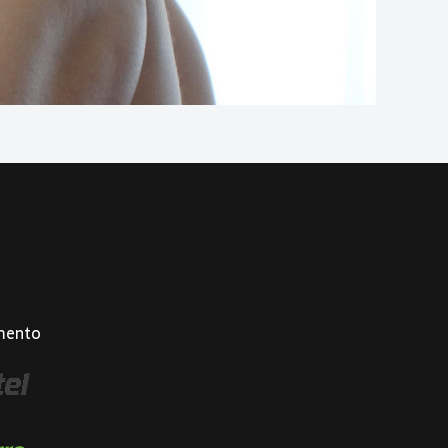
mento