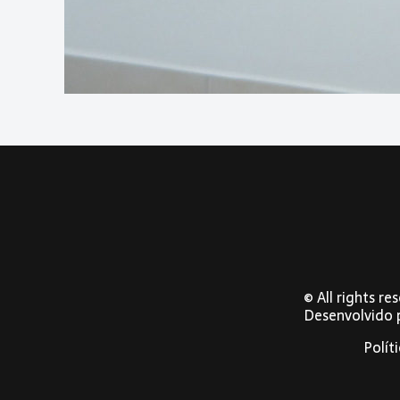
© All rights r
Desenvolvido
Polít