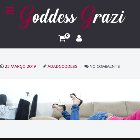
0
22 MARÇO 2019
ADADGODDESS
NO COMMENTS