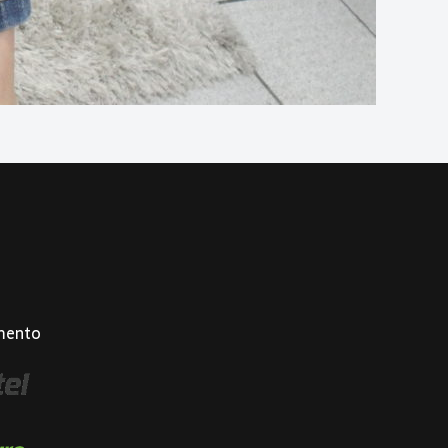
mento