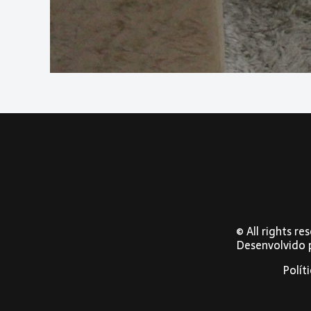
© All rights r
Desenvolvido
Polít