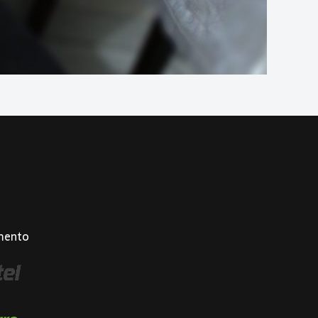
mento