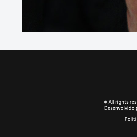
© All rights r
Desenvolvido
Polít