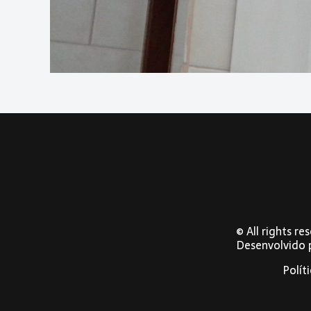
© All rights r
Desenvolvido
Polít