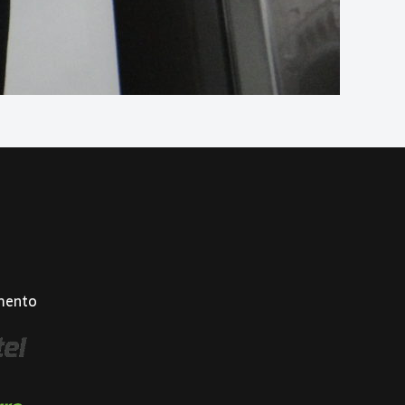
mento