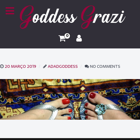
0
20 MARÇO 2019
ADADGODDESS
NO COMMENTS