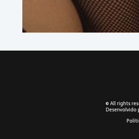
© All rights r
Desenvolvido
Polít