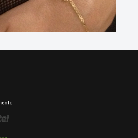
mento