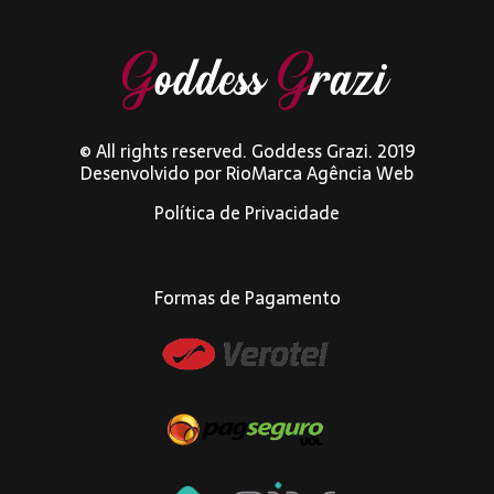
© All rights reserved. Goddess Grazi. 2019
Desenvolvido por
RioMarca Agência Web
Política de Privacidade
Formas de Pagamento