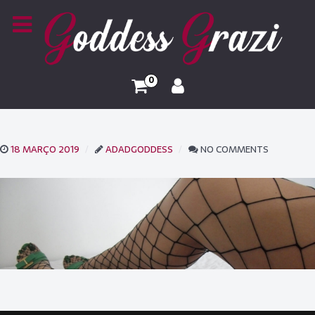
0
18 MARÇO 2019
ADADGODDESS
NO COMMENTS