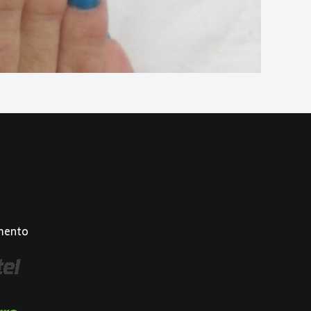
mento