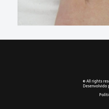
© All rights r
Desenvolvido
Polít