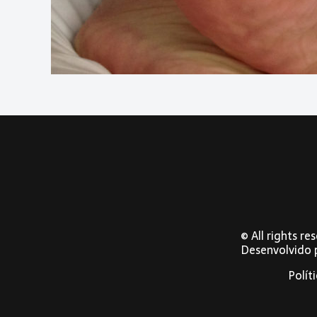
© All rights r
Desenvolvido
Polít