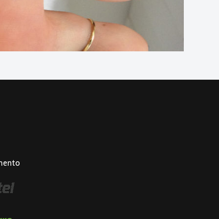
mento