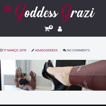
0
17 MARÇO 2019
ADADGODDESS
NO COMMENTS