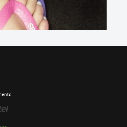
mento