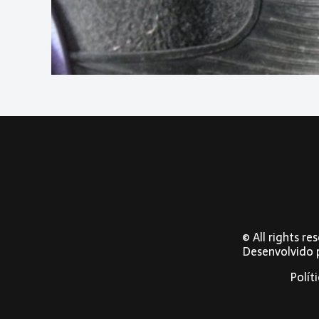
© All rights r
Desenvolvido
Polít