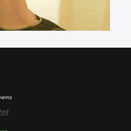
mento