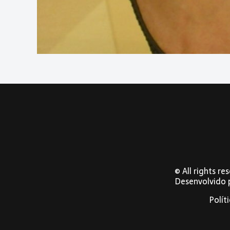
© All rights r
Desenvolvido
Polít