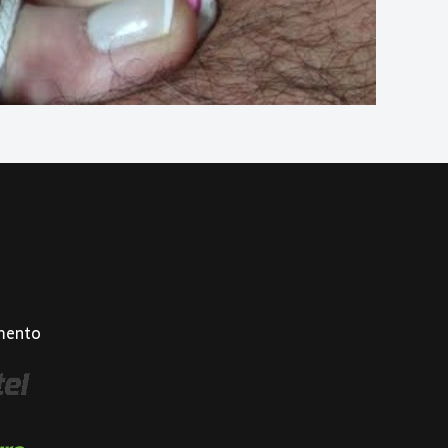
mento