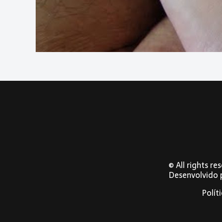
© All rights r
Desenvolvido
Polít