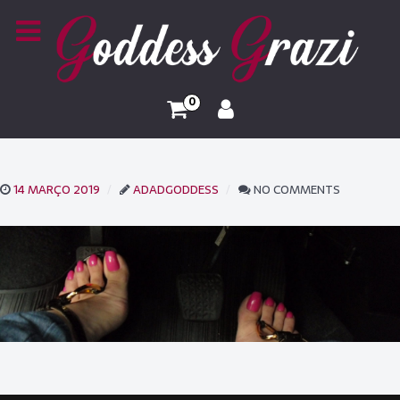
0
14 MARÇO 2019
ADADGODDESS
NO COMMENTS