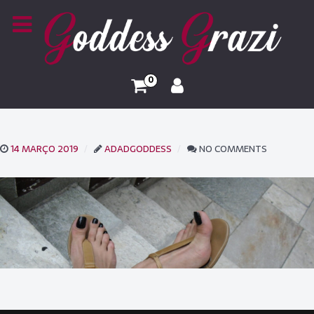
0
14 MARÇO 2019
ADADGODDESS
NO COMMENTS