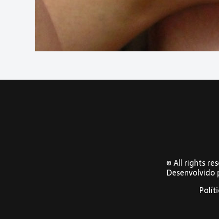
© All rights r
Desenvolvido
Polít