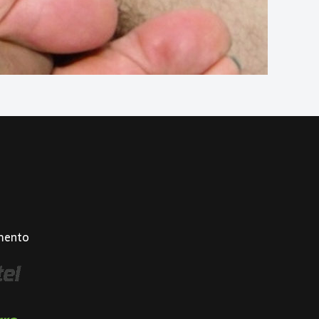
mento