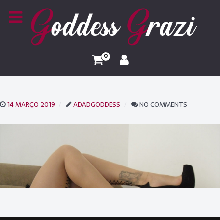
0
14 MARÇO 2019
ADADGODDESS
NO COMMENTS