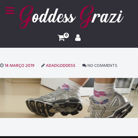
0
14 MARÇO 2019
ADADGODDESS
NO COMMENTS