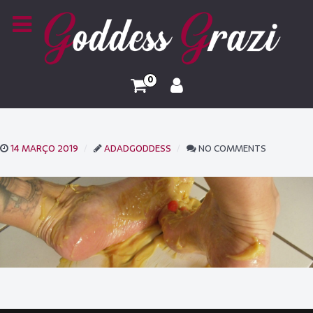
0
14 MARÇO 2019
ADADGODDESS
NO COMMENTS