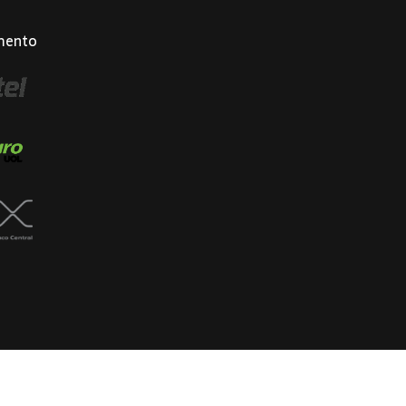
mento