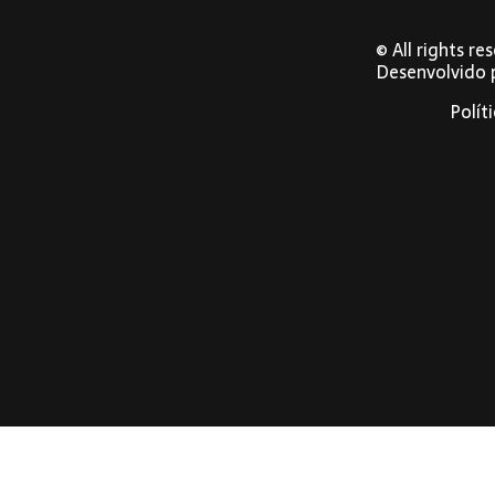
© All rights r
Desenvolvido
Polít