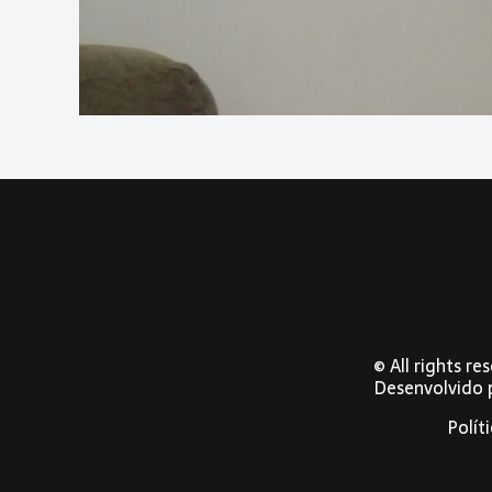
© All rights r
Desenvolvido
Polít