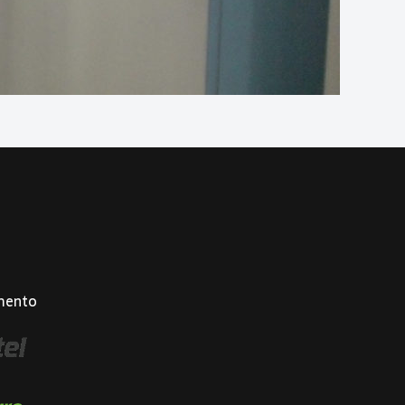
mento