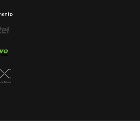
mento