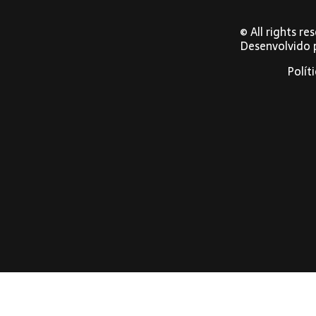
© All rights r
Desenvolvido
Polít