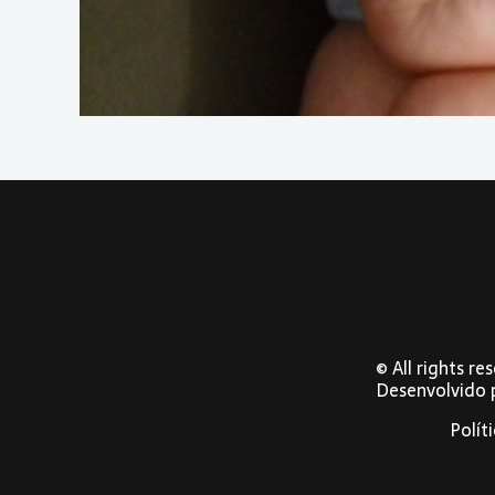
© All rights r
Desenvolvido
Polít