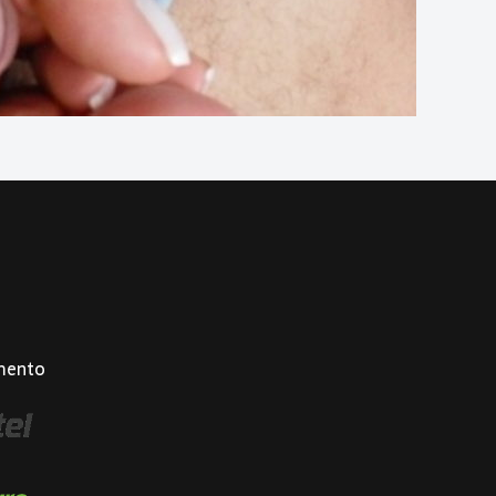
mento