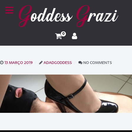
0
13 MARÇO 2019
ADADGODDESS
NO COMMENTS