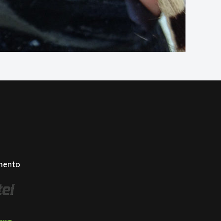
mento