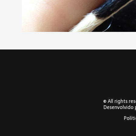
© All rights r
Desenvolvido
Polít