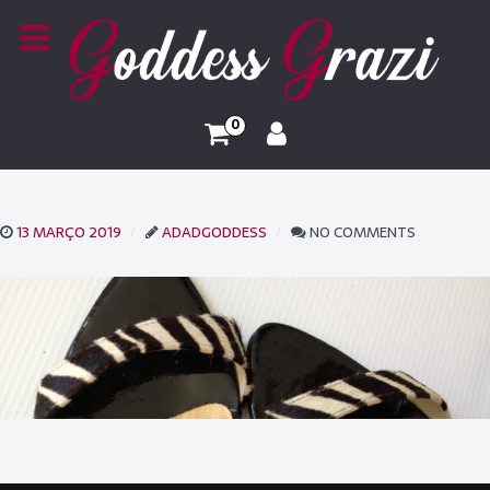
0
13 MARÇO 2019
ADADGODDESS
NO COMMENTS