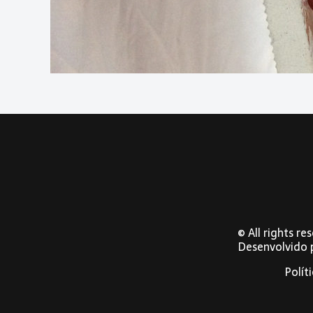
© All rights r
Desenvolvido
Polít