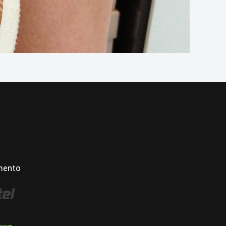
mento