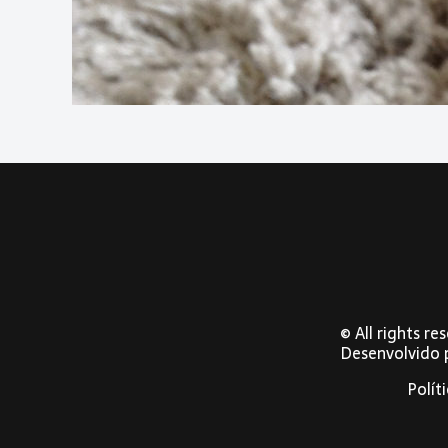
© All rights r
Desenvolvido
Polít