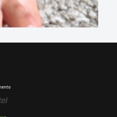
mento