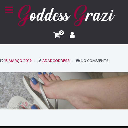
0
13 MARÇO 2019
ADADGODDESS
NO COMMENTS