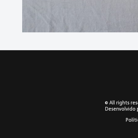
© All rights r
Desenvolvido
Polít