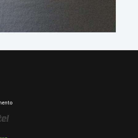
mento