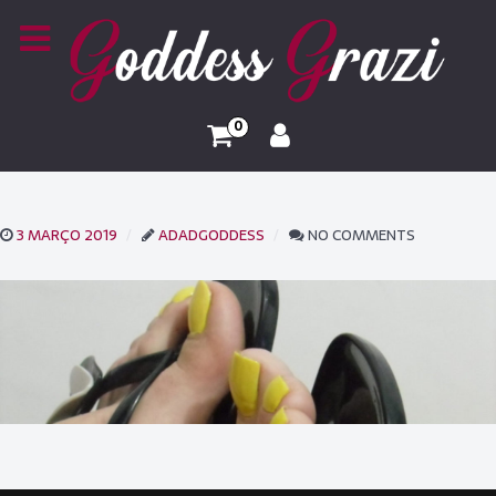
0
3 MARÇO 2019
ADADGODDESS
NO COMMENTS