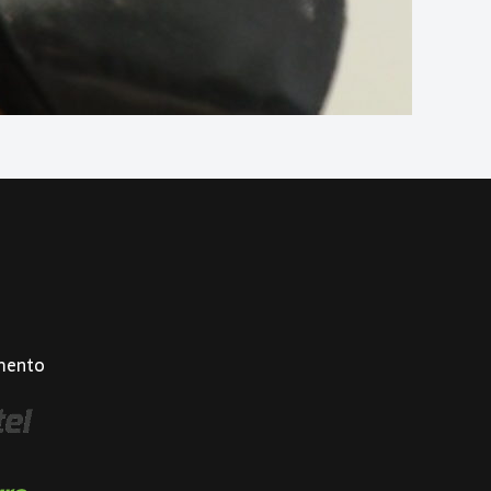
mento