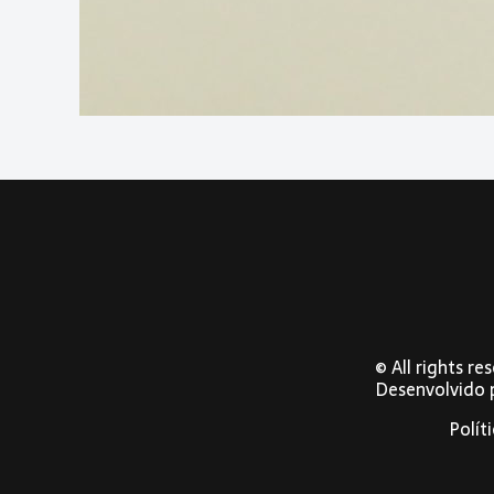
© All rights r
Desenvolvido
Polít