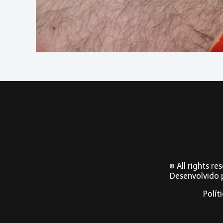
© All rights r
Desenvolvido
Polít