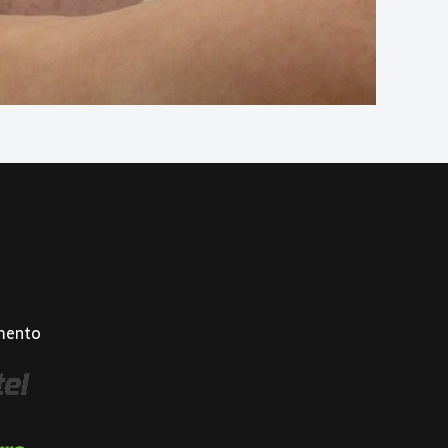
mento