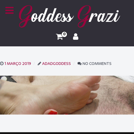
0
1 MARÇO 2019
ADADGODDESS
NO COMMENTS